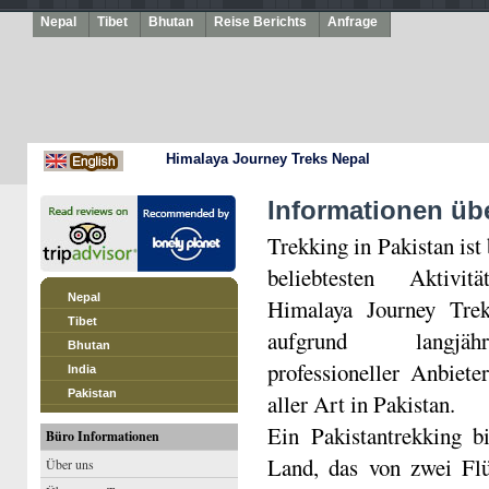
Nepal
Tibet
Bhutan
Reise Berichts
Anfrage
Himalaya Journey Treks Nepal
Informationen übe
Trekking in Pakistan ist 
beliebtesten Aktivi
Nepal
Himalaya Journey Tre
Tibet
aufgrund langjäh
Bhutan
professioneller Anbiete
India
Pakistan
aller Art in Pakistan.
Ein Pakistantrekking bi
Büro Informationen
Land, das von zwei Flü
Über uns