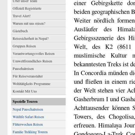
Über unser Team
einer Gebirgskette do
Offiziell Registrierte
beiden geographischen B
Travel Alert!
Weiter nördlich formen
Warum mit uns reisen?
Ausläufer des Himala
Gästebuch
Gebirgsszenerie des Hi
Reisesicherheit in Nepal?
Welt, des K2 (8611 m
Gruppen Reisen
Verantwortungsvolles Reisen
muslimische Kultur m
Umweltfreundliches Reisen
bekanntesten Treks ist d
Pausehalreisen
In Concordia münden di
Für Reiseveranstalter
und fließen in einem ri
Wohltätigkeits Programme
der Welt stehen vier A
Kontakt Mit Uns
Gasherbrum I und Gashe
Spezielle Touren
Achttausender können 
Nepal Pauschalreisen
Towers, des Chogolisa
Wildlife Safari Reisen
erfreuen. Himalaya Jour
Flitterwochen Reisen
Familie Trekking Touren
Gondogoro-La-Trek, Co