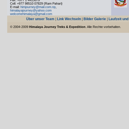
Fax: +977 1 4415679
Cell: +977 98510 07829 {Ram Pahari}
E-mail:
himjourney@mail.com.np
,
himalayajourney@yahoo.com
welcomehimalaya@gmail.com
Über unser Team
|
Link Wechseln
|
Bilder Galerie
|
Laufzeit und
© 2004-2009
Himalaya Journey Treks & Expedition
. Alle Rechte vorbehalten.