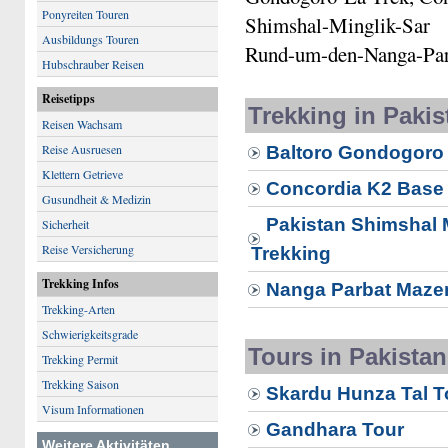
Ponyreiten Touren
Shimshal-Minglik-Sar 
Ausbildungs Touren
Rund-um-den-Nanga-Parb
Hubschrauber Reisen
Reisetipps
Trekking in Pakis
Reisen Wachsam
Reise Ausruesen
Baltoro Gondogoro 
Klettern Getrieve
Concordia K2 Base
Gusundheit & Medizin
Pakistan Shimshal 
Sicherheit
Reise Versicherung
Trekking
Trekking Infos
Nanga Parbat Maze
Trekking-Arten
Schwierigkeitsgrade
Tours in Pakistan
Trekking Permit
Trekking Saison
Skardu Hunza Tal T
Visum Informationen
Gandhara Tour
Weitere Aktivitäten