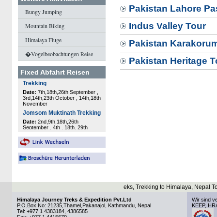
Pakistan Lahore Pa
Bungy Jumping
Indus Valley Tour
Mountain Biking
Himalaya Fluge
Pakistan Karakorum
�Vogelbeobachtungen Reise
Pakistan Heritage T
Fixed Abfahrt Reisen
s, Trekking to Himalaya, Nepal Tou
Himalaya Journey Treks & Expedition Pvt.Ltd
Wir sind v
P.O.Box No: 21235,Thamel,Pakanajol, Kathmandu, Nepal
KEEP, HR
Tel: +977 1 4383184, 4386585