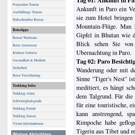
Tag 01: Ankunft in Pa
Ponyreiten Touren
Ankunft in Paro ein Ve
Ausbildungs Touren
sie zum Hotel bringen .
Hubschrauber Reisen
Mountain-Flüge. Man 
Reisetipps
Gipfel in Bhutan wie 
Reisen Wachsam
Blick sehen Sie von 
Reise Ausruesen
Ubernachtung in Paro.
Klettern Getrieve
Tag 02: Paro Besichti
Gusundheit & Medizin
Sicherheit
Wanderung oder mit de
Reise Versicherung
Sinne "Tiger's Nest" 
Trekking Infos
meditiert, es hängt s
Trekking-Arten
dem Talgrund. Für die 
Schwierigkeitsgrade
für eine touristische,
Trekking Permit
kann anstrengend, sp
Trekking Saison
Rimpoche habe geflog
Visum Informationen
Tigerin aus Tibet und m
Weitere Aktivitäten