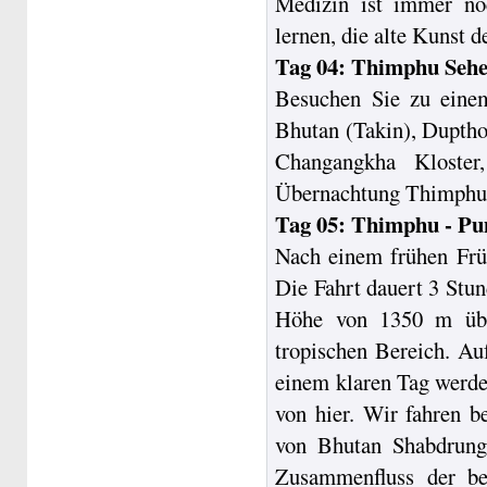
Medizin ist immer no
lernen, die alte Kunst
Tag 04: Thimphu Sehe
Besuchen Sie zu eine
Bhutan (Takin), Dupthop
Changangkha Kloste
Übernachtung Thimphu
Tag 05: Thimphu - Pu
Nach einem frühen Früh
Die Fahrt dauert 3 Stu
Höhe von 1350 m übe
tropischen Bereich. A
einem klaren Tag werde
von hier. Wir fahren b
von Bhutan Shabdrun
Zusammenfluss der b