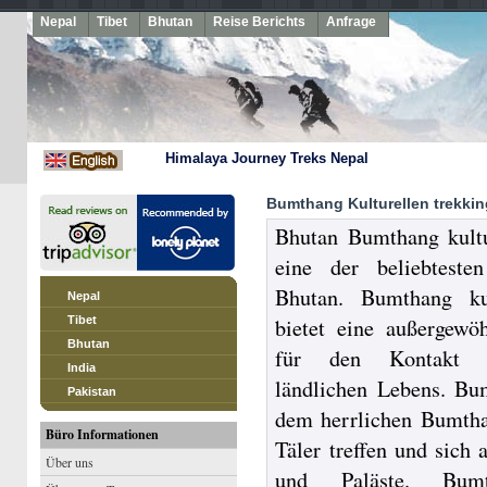
Nepal
Tibet
Bhutan
Reise Berichts
Anfrage
Himalaya Journey Treks Nepal
Bumthang Kulturellen trekkin
Bhutan Bumthang kultu
eine der beliebteste
Bhutan. Bumthang kul
Nepal
Tibet
bietet eine außergewö
Bhutan
für den Kontakt m
India
ländlichen Lebens. Bu
Pakistan
dem herrlichen Bumtha
Büro Informationen
Täler treffen und sich 
Über uns
und Paläste. Bumth