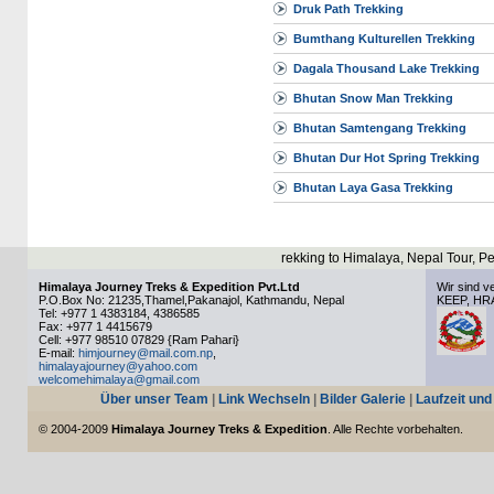
Druk Path Trekking
Bumthang Kulturellen Trekking
Dagala Thousand Lake Trekking
Bhutan Snow Man Trekking
Bhutan Samtengang Trekking
Bhutan Dur Hot Spring Trekking
Bhutan Laya Gasa Trekking
to Himalaya, Nepal Tour, Peak Clim
Himalaya Journey Treks & Expedition Pvt.Ltd
Wir sind v
P.O.Box No: 21235,Thamel,Pakanajol, Kathmandu, Nepal
KEEP, HR
Tel: +977 1 4383184, 4386585
Fax: +977 1 4415679
Cell: +977 98510 07829 {Ram Pahari}
E-mail:
himjourney@mail.com.np
,
himalayajourney@yahoo.com
welcomehimalaya@gmail.com
Über unser Team
|
Link Wechseln
|
Bilder Galerie
|
Laufzeit und
© 2004-2009
Himalaya Journey Treks & Expedition
. Alle Rechte vorbehalten.