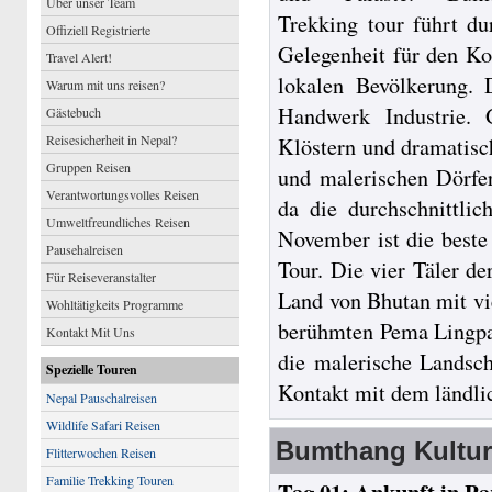
Über unser Team
Trekking tour führt du
Offiziell Registrierte
Gelegenheit für den Ko
Travel Alert!
lokalen Bevölkerung. 
Warum mit uns reisen?
Handwerk Industrie. 
Gästebuch
Reisesicherheit in Nepal?
Klöstern und dramatisc
Gruppen Reisen
und malerischen Dörfer
Verantwortungsvolles Reisen
da die durchschnittli
Umweltfreundliches Reisen
November ist die beste
Pausehalreisen
Tour. Die vier Täler de
Für Reiseveranstalter
Land von Bhutan mit vi
Wohltätigkeits Programme
berühmten Pema Lingpa
Kontakt Mit Uns
die malerische Landsch
Spezielle Touren
Kontakt mit dem ländli
Nepal Pauschalreisen
Wildlife Safari Reisen
Bumthang Kultur
Flitterwochen Reisen
Familie Trekking Touren